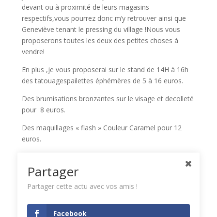
devant ou à proximité de leurs magasins
respectifs,vous pourrez donc m’y retrouver ainsi que
Geneviève tenant le pressing du village !Nous vous
proposerons toutes les deux des petites choses à
vendre!
En plus ,je vous proposerai sur le stand de 14H à 16h
des tatouagespailettes éphémères de 5 à 16 euros.
Des brumisations bronzantes sur le visage et decolleté
pour 8 euros.
Des maquillages « flash » Couleur Caramel pour 12
euros.
Et la visite de l’institut pour ceux qui veulent!
Partager
Alors passez nous voir!!!
Partager cette actu avec vos amis !
Facebook