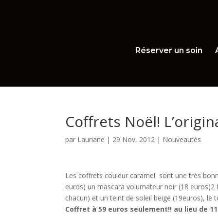
Réserver un soin
Coffrets Noël! L’origina
par
Lauriane
|
29 Nov, 2012
|
Nouveautés
Les coffrets couleur caramel sont une très bonne
euros) un mascara volumateur noir (18 euros)2 f
chacun) et un teint de soleil beige (19euros), l
Coffret à 59 euros seulement!! au lieu de 11