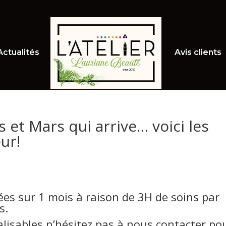
Actualités
Avis clients
s et Mars qui arrive… voici les
ur!
ées sur 1 mois à raison de 3H de soins par
s.
lisables n’hésitez pas à nous contacter po